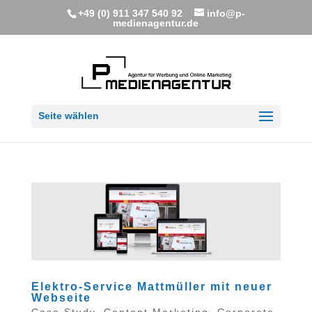
+49 (0) 911 347 540 92
info@p-
medienagentur.de
Seite wählen
Elektro-Service Mattmüller mit neuer
Webseite
Case Study
,
Content Marketing
,
Corporate