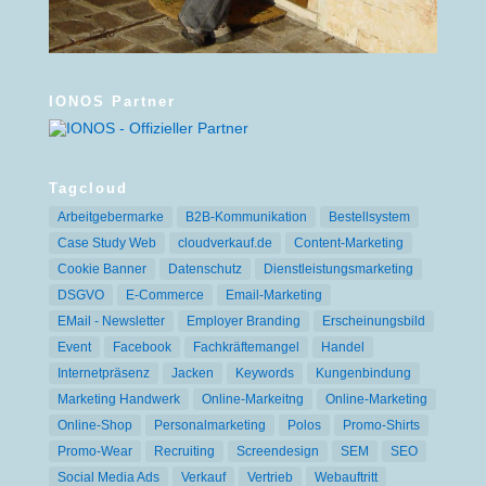
IONOS Partner
Tagcloud
Arbeitgebermarke
B2B-Kommunikation
Bestellsystem
Case Study Web
cloudverkauf.de
Content-Marketing
Cookie Banner
Datenschutz
Dienstleistungsmarketing
DSGVO
E-Commerce
Email-Marketing
EMail - Newsletter
Employer Branding
Erscheinungsbild
Event
Facebook
Fachkräftemangel
Handel
Internetpräsenz
Jacken
Keywords
Kungenbindung
Marketing Handwerk
Online-Markeitng
Online-Marketing
Online-Shop
Personalmarketing
Polos
Promo-Shirts
Promo-Wear
Recruiting
Screendesign
SEM
SEO
Social Media Ads
Verkauf
Vertrieb
Webauftritt