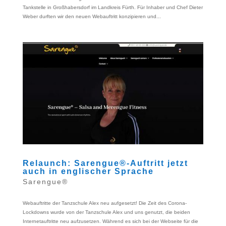
Tankstelle in Großhabersdorf im Landkreis Fürth. Für Inhaber und Chef Dieter
Weber durften wir den neuen Webauftritt konzipieren und...
Relaunch: Sarengue®-Auftritt jetzt
auch in englischer Sprache
Sarengue®
Webauftritte der Tanzschule Alex neu aufgesetzt! Die Zeit des Corona-
Lockdowns wurde von der Tanzschule Alex und uns genutzt, die beiden
Internetauftritte neu aufzusetzen. Während es sich bei der Webseite für die