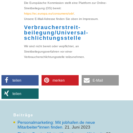
Die Europäische Kommission stellt eine Plattform zur Online-
Streitbeilegung (OS) bereit:
https://ec.europa.eu/consumers/odr/
.
Unsere E-Mail-Adresse finden Sie oben im Impressum.
Verbraucher­streit­
beilegung/Universal­
schlichtungs­stelle
Wir sind nicht bereit oder verpflichtet, an
Streitbeilegungsverfahren vor einer
Verbraucherschlichtungsstelle teilzunehmen.
teilen
merken
E-Mail
teilen
Beiträge
Personalmarketing: Mit jobhafen.de neue
Mitarbeiter*innen finden.
21. Juni 2023