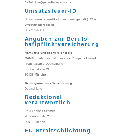
E-Mail: info@p-medienagentur.de
Umsatzsteuer-ID
Umsatzsteuer-Identifikationsnummer gemäß § 27 a
Umsatzsteuergesetz:
DE245244158
Angaben zur Berufs­
haftpflicht­versicherung
Name und Sitz des Versicherers:
MARKEL International Insurance Company Limited
Niederlassung Deutschland
Sophienstraße 26
80333 München
Geltungsraum der Versicherung:
Deutschland
Redaktionell
verantwortlich
Paul Thomas Schmidt
Hubertusstraße 7
90513 Zirndorf
EU-Streitschlichtung