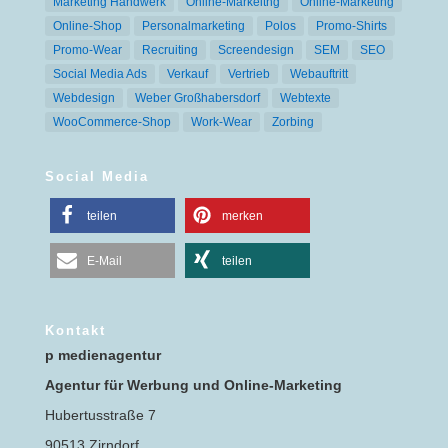
Marketing Handwerk
Online-Markeitng
Online-Marketing
Online-Shop
Personalmarketing
Polos
Promo-Shirts
Promo-Wear
Recruiting
Screendesign
SEM
SEO
Social Media Ads
Verkauf
Vertrieb
Webauftritt
Webdesign
Weber Großhabersdorf
Webtexte
WooCommerce-Shop
Work-Wear
Zorbing
Social Media
teilen
merken
E-Mail
teilen
Kontakt
p medienagentur
Agentur für Werbung und Online-Marketing
Hubertusstraße 7
90513 Zirndorf