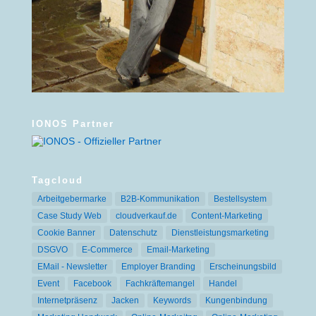
IONOS Partner
Tagcloud
Arbeitgebermarke
B2B-Kommunikation
Bestellsystem
Case Study Web
cloudverkauf.de
Content-Marketing
Cookie Banner
Datenschutz
Dienstleistungsmarketing
DSGVO
E-Commerce
Email-Marketing
EMail - Newsletter
Employer Branding
Erscheinungsbild
Event
Facebook
Fachkräftemangel
Handel
Internetpräsenz
Jacken
Keywords
Kungenbindung