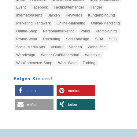
Event
Facebook
Fachkräftemangel
Handel
Internetpräsenz
Jacken
Keywords
Kungenbindung
Marketing Handwerk
Online-Markeitng
Online-Marketing
Online-Shop
Personalmarketing
Polos
Promo-Shirts
Promo-Wear
Recruiting
Screendesign
SEM
SEO
Social Media Ads
Verkauf
Vertrieb
Webauftritt
Webdesign
Weber Großhabersdorf
Webtexte
WooCommerce-Shop
Work-Wear
Zorbing
Folgen Sie uns!
teilen
merken
E-Mail
teilen