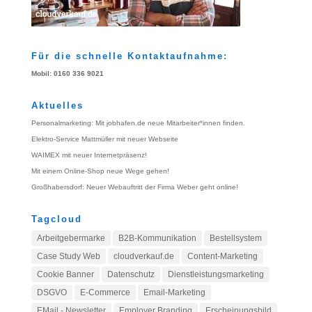
Für die schnelle Kontaktaufnahme:
Mobil: 0160 336 9021
Aktuelles
Personalmarketing: Mit jobhafen.de neue Mitarbeiter*innen finden.
Elektro-Service Mattmüller mit neuer Webseite
WAIMEX mit neuer Internetpräsenz!
Mit einem Online-Shop neue Wege gehen!
Großhabersdorf: Neuer Webauftritt der Firma Weber geht online!
Tagcloud
Arbeitgebermarke
B2B-Kommunikation
Bestellsystem
Case Study Web
cloudverkauf.de
Content-Marketing
Cookie Banner
Datenschutz
Dienstleistungsmarketing
DSGVO
E-Commerce
Email-Marketing
EMail - Newsletter
Employer Branding
Erscheinungsbild