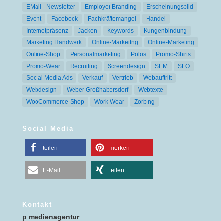
EMail - Newsletter
Employer Branding
Erscheinungsbild
Event
Facebook
Fachkräftemangel
Handel
Internetpräsenz
Jacken
Keywords
Kungenbindung
Marketing Handwerk
Online-Markeitng
Online-Marketing
Online-Shop
Personalmarketing
Polos
Promo-Shirts
Promo-Wear
Recruiting
Screendesign
SEM
SEO
Social Media Ads
Verkauf
Vertrieb
Webauftritt
Webdesign
Weber Großhabersdorf
Webtexte
WooCommerce-Shop
Work-Wear
Zorbing
Social Media
teilen
merken
E-Mail
teilen
Kontakt
p medienagentur