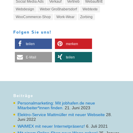
Social Media Ads
Verkauf
Vertrieb
Webauftritt
Webdesign
Weber Großhabersdorf
Webtexte
WooCommerce-Shop
Work-Wear
Zorbing
Folgen Sie uns!
teilen
merken
E-Mail
teilen
Beiträge
Personalmarketing: Mit jobhafen.de neue
Mitarbeiter*innen finden.
21. Juni 2023
Elektro-Service Mattmüller mit neuer Webseite
28.
Juni 2022
WAIMEX mit neuer Internetpräsenz!
6. Juli 2021
Mit einem Online-Shop neue Wege gehen!
25. Januar