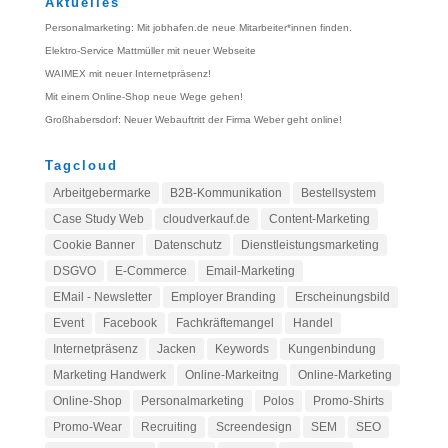
Aktuelles
Personalmarketing: Mit jobhafen.de neue Mitarbeiter*innen finden.
Elektro-Service Mattmüller mit neuer Webseite
WAIMEX mit neuer Internetpräsenz!
Mit einem Online-Shop neue Wege gehen!
Großhabersdorf: Neuer Webauftritt der Firma Weber geht online!
Tagcloud
Arbeitgebermarke
B2B-Kommunikation
Bestellsystem
Case Study Web
cloudverkauf.de
Content-Marketing
Cookie Banner
Datenschutz
Dienstleistungsmarketing
DSGVO
E-Commerce
Email-Marketing
EMail - Newsletter
Employer Branding
Erscheinungsbild
Event
Facebook
Fachkräftemangel
Handel
Internetpräsenz
Jacken
Keywords
Kungenbindung
Marketing Handwerk
Online-Markeitng
Online-Marketing
Online-Shop
Personalmarketing
Polos
Promo-Shirts
Promo-Wear
Recruiting
Screendesign
SEM
SEO