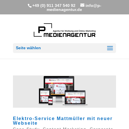
+49 (0) 911 347 540 92
info@p-
medienagentur.de
Seite wählen
Elektro-Service Mattmüller mit neuer
Webseite
Case Study
,
Content Marketing
,
Corporate