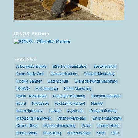
IONOS Partner
Tagcloud
Arbeitgebermarke
B2B-Kommunikation
Bestellsystem
Case Study Web
cloudverkauf.de
Content-Marketing
Cookie Banner
Datenschutz
Dienstleistungsmarketing
DSGVO
E-Commerce
Email-Marketing
EMail - Newsletter
Employer Branding
Erscheinungsbild
Event
Facebook
Fachkräftemangel
Handel
Internetpräsenz
Jacken
Keywords
Kungenbindung
Marketing Handwerk
Online-Markeitng
Online-Marketing
Online-Shop
Personalmarketing
Polos
Promo-Shirts
Promo-Wear
Recruiting
Screendesign
SEM
SEO