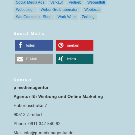
Social Media Ads
Verkauf
Vertrieb
Webauftritt
Webdesign
Weber Großhabersdorf
Webtexte
WooCommerce-Shop
Work-Wear
Zorbing
Social Media
teilen
merken
E-Mail
teilen
Kontakt
p medienagentur
Agentur für Werbung und Online-Marketing
Hubertusstraße 7
90513 Zirndorf
Phone: 0911 347 540 92
Mail: info@p-medienagentur.de