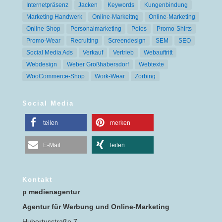
Internetpräsenz
Jacken
Keywords
Kungenbindung
Marketing Handwerk
Online-Markeitng
Online-Marketing
Online-Shop
Personalmarketing
Polos
Promo-Shirts
Promo-Wear
Recruiting
Screendesign
SEM
SEO
Social Media Ads
Verkauf
Vertrieb
Webauftritt
Webdesign
Weber Großhabersdorf
Webtexte
WooCommerce-Shop
Work-Wear
Zorbing
Social Media
teilen
merken
E-Mail
teilen
Kontakt
p medienagentur
Agentur für Werbung und Online-Marketing
Hubertusstraße 7