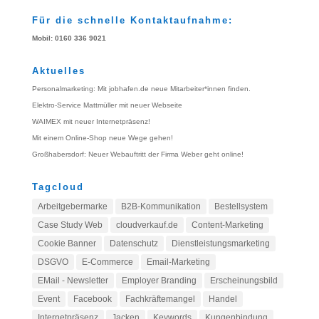
Für die schnelle Kontaktaufnahme:
Mobil: 0160 336 9021
Aktuelles
Personalmarketing: Mit jobhafen.de neue Mitarbeiter*innen finden.
Elektro-Service Mattmüller mit neuer Webseite
WAIMEX mit neuer Internetpräsenz!
Mit einem Online-Shop neue Wege gehen!
Großhabersdorf: Neuer Webauftritt der Firma Weber geht online!
Tagcloud
Arbeitgebermarke
B2B-Kommunikation
Bestellsystem
Case Study Web
cloudverkauf.de
Content-Marketing
Cookie Banner
Datenschutz
Dienstleistungsmarketing
DSGVO
E-Commerce
Email-Marketing
EMail - Newsletter
Employer Branding
Erscheinungsbild
Event
Facebook
Fachkräftemangel
Handel
Internetpräsenz
Jacken
Keywords
Kungenbindung