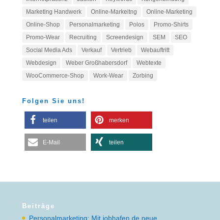
Marketing Handwerk
Online-Markeitng
Online-Marketing
Online-Shop
Personalmarketing
Polos
Promo-Shirts
Promo-Wear
Recruiting
Screendesign
SEM
SEO
Social Media Ads
Verkauf
Vertrieb
Webauftritt
Webdesign
Weber Großhabersdorf
Webtexte
WooCommerce-Shop
Work-Wear
Zorbing
Folgen Sie uns!
teilen
merken
E-Mail
teilen
Beiträge
Personalmarketing: Mit jobhafen.de neue