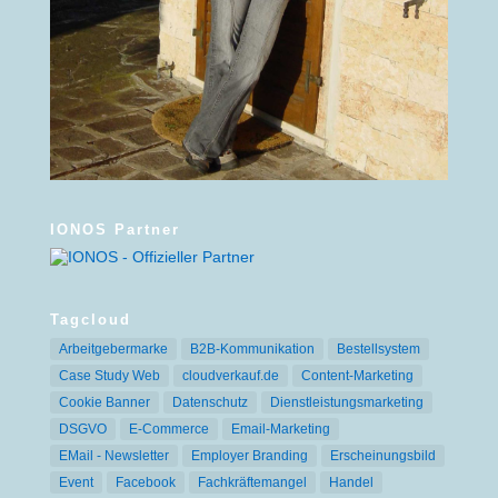
IONOS Partner
Tagcloud
Arbeitgebermarke
B2B-Kommunikation
Bestellsystem
Case Study Web
cloudverkauf.de
Content-Marketing
Cookie Banner
Datenschutz
Dienstleistungsmarketing
DSGVO
E-Commerce
Email-Marketing
EMail - Newsletter
Employer Branding
Erscheinungsbild
Event
Facebook
Fachkräftemangel
Handel