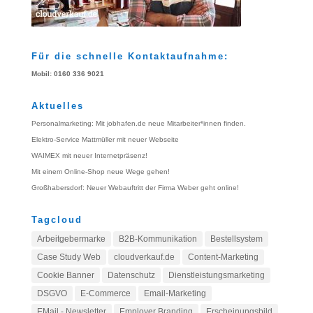
Für die schnelle Kontaktaufnahme:
Mobil: 0160 336 9021
Aktuelles
Personalmarketing: Mit jobhafen.de neue Mitarbeiter*innen finden.
Elektro-Service Mattmüller mit neuer Webseite
WAIMEX mit neuer Internetpräsenz!
Mit einem Online-Shop neue Wege gehen!
Großhabersdorf: Neuer Webauftritt der Firma Weber geht online!
Tagcloud
Arbeitgebermarke
B2B-Kommunikation
Bestellsystem
Case Study Web
cloudverkauf.de
Content-Marketing
Cookie Banner
Datenschutz
Dienstleistungsmarketing
DSGVO
E-Commerce
Email-Marketing
EMail - Newsletter
Employer Branding
Erscheinungsbild