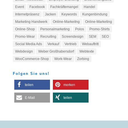
Event
Facebook
Fachkräftemangel
Handel
Internetpräsenz
Jacken
Keywords
Kungenbindung
Marketing Handwerk
Online-Markeitng
Online-Marketing
Online-Shop
Personalmarketing
Polos
Promo-Shirts
Promo-Wear
Recruiting
Screendesign
SEM
SEO
Social Media Ads
Verkauf
Vertrieb
Webauftritt
Webdesign
Weber Großhabersdorf
Webtexte
WooCommerce-Shop
Work-Wear
Zorbing
Folgen Sie uns!
teilen
merken
E-Mail
teilen