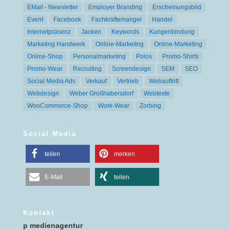
EMail - Newsletter
Employer Branding
Erscheinungsbild
Event
Facebook
Fachkräftemangel
Handel
Internetpräsenz
Jacken
Keywords
Kungenbindung
Marketing Handwerk
Online-Markeitng
Online-Marketing
Online-Shop
Personalmarketing
Polos
Promo-Shirts
Promo-Wear
Recruiting
Screendesign
SEM
SEO
Social Media Ads
Verkauf
Vertrieb
Webauftritt
Webdesign
Weber Großhabersdorf
Webtexte
WooCommerce-Shop
Work-Wear
Zorbing
Social Media
teilen
merken
E-Mail
teilen
Kontakt
p medienagentur