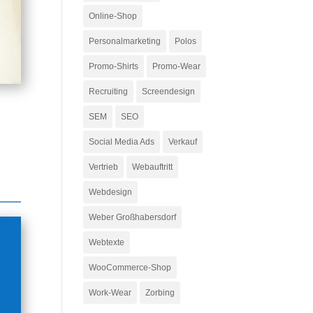
Online-Shop
Personalmarketing
Polos
Promo-Shirts
Promo-Wear
Recruiting
Screendesign
SEM
SEO
Social Media Ads
Verkauf
Vertrieb
Webauftritt
Webdesign
Weber Großhabersdorf
Webtexte
WooCommerce-Shop
Work-Wear
Zorbing