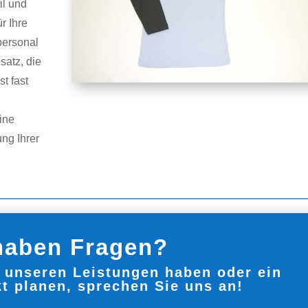
il und
r Ihre
personal
satz, die
t fast
ine
ng Ihrer
haben Fragen?
u unseren Leistungen haben oder ein
t planen, sprechen Sie uns an!