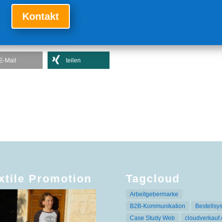
Kontakt
E-Mail
teilen
xtile Promotion
Tagcloud
Arbeitgebermarke
B2B-Kommunikation
Bestellsy
Case Study Web
cloudverkauf.