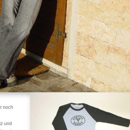
er noch
tz und