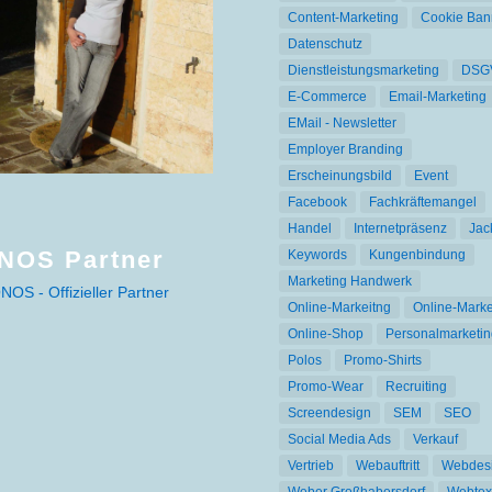
Content-Marketing
Cookie Ban
Datenschutz
Dienstleistungsmarketing
DSG
E-Commerce
Email-Marketing
EMail - Newsletter
Employer Branding
Erscheinungsbild
Event
Facebook
Fachkräftemangel
Handel
Internetpräsenz
Jac
NOS Partner
Keywords
Kungenbindung
Marketing Handwerk
Online-Markeitng
Online-Marke
Online-Shop
Personalmarketin
Polos
Promo-Shirts
Promo-Wear
Recruiting
Screendesign
SEM
SEO
Social Media Ads
Verkauf
Vertrieb
Webauftritt
Webdes
Weber Großhabersdorf
Webtex