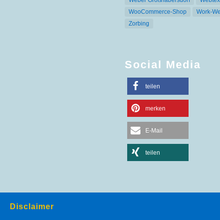
WooCommerce-Shop
Work-We
Zorbing
Social Media
teilen
merken
E-Mail
teilen
Disclaimer