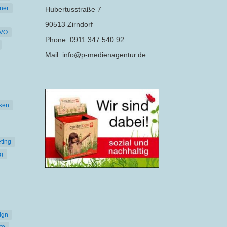
ner
Hubertusstraße 7
90513 Zirndorf
VO
Phone: 0911 347 540 92
Mail: info@p-medienagentur.de
ken
ting
g
ign
te