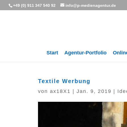
+49 (0) 911 347 540 92
info@p-medienagentur.de
Start
Agentur-Portfolio
Onlin
Textile Werbung
von
ax18X1
|
Jan. 9, 2019
|
Ide